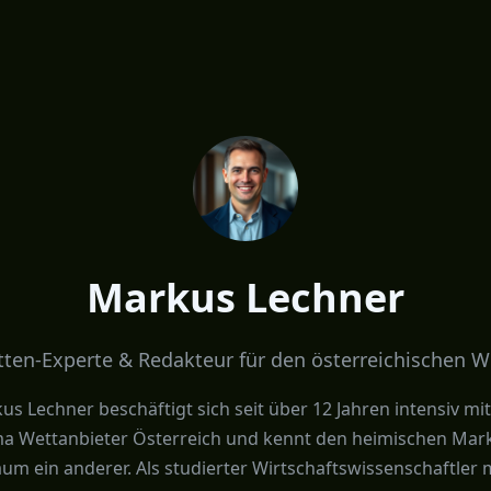
Markus Lechner
ten-Experte & Redakteur für den österreichischen 
us Lechner beschäftigt sich seit über 12 Jahren intensiv mi
a Wettanbieter Österreich und kennt den heimischen Mark
um ein anderer. Als studierter Wirtschaftswissenschaftler 