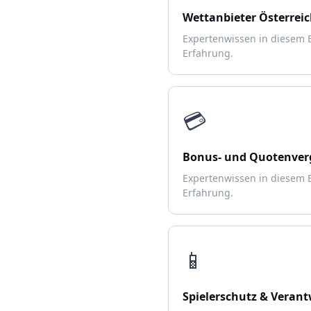
Wettanbieter Österrei
Expertenwissen in diesem B
Erfahrung.
💳
Bonus- und Quotenver
Expertenwissen in diesem B
Erfahrung.
📱
Spielerschutz & Veran