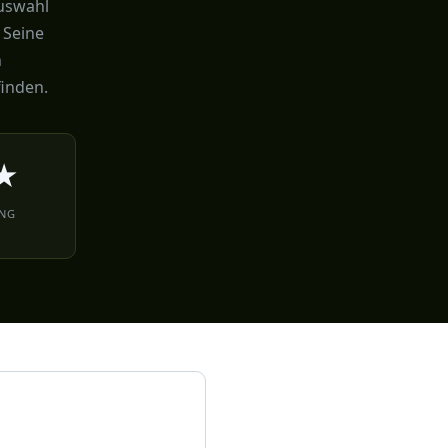
Auswahl
 Seine
n
finden.
 ★
NG