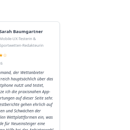
Sarah Baumgartner
Mobile-UX-Testerin &
Sportwetten-Redakteurin
★☆
26
jemand, der Wettanbieter
rreich hauptsächlich über das
tphone nutzt und testet,
ze ich die praxisnahen App-
tungen auf dieser Seite sehr.
estberichte gehen ehrlich auf
ken und Schwächen der
len Wettplattformen ein, was
e für Neueinsteiger eine
me Hilfe bei der Anbieterwahl