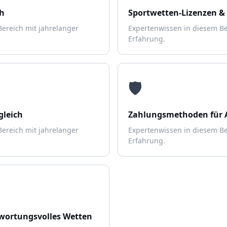
ch
Sportwetten-Lizenzen &
ereich mit jahrelanger
Expertenwissen in diesem Be
Erfahrung.
🛡️
gleich
Zahlungsmethoden für A
ereich mit jahrelanger
Expertenwissen in diesem Be
Erfahrung.
twortungsvolles Wetten