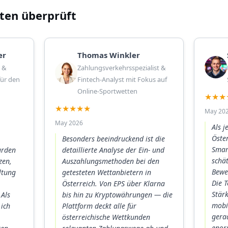
ten überprüft
er
Thomas Winkler
n &
Zahlungsverkehrsspezialist &
für den
Fintech-Analyst mit Fokus auf
Online-Sportwetten
★★★
★★★★★
May 20
May 2026
Als 
Öste
Besonders beeindruckend ist die
Smar
urden
detaillierte Analyse der Ein- und
schät
zen,
Auszahlungsmethoden bei den
Bewer
ltung
getesteten Wettanbietern in
Die T
Österreich. Von EPS über Klarna
Stär
 Als
bis hin zu Kryptowährungen — die
mobi
 ich
Plattform deckt alle für
gerad
österreichische Wettkunden
enor