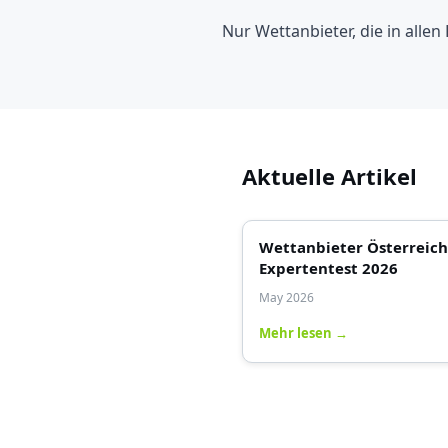
Nur Wettanbieter, die in alle
Aktuelle Artikel
Wettanbieter Österreic
Expertentest 2026
May 2026
Mehr lesen →