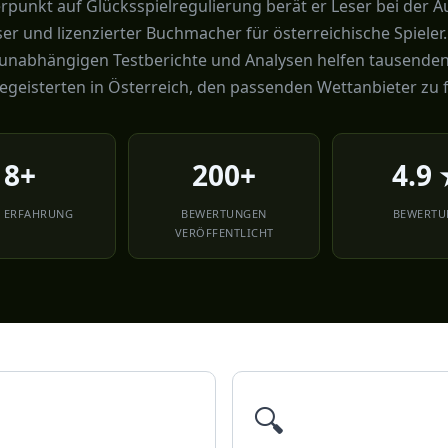
punkt auf Glücksspielregulierung berät er Leser bei der 
ser und lizenzierter Buchmacher für österreichische Spieler.
unabhängigen Testberichte und Analysen helfen tausende
geisterten in Österreich, den passenden Wettanbieter zu 
8+
200+
4.9
E ERFAHRUNG
BEWERTUNGEN
BEWERTU
VERÖFFENTLICHT
🔍